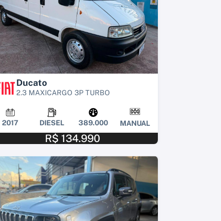
Ducato
2.3 MAXICARGO 3P TURBO
2017
DIESEL
389.000
MANUAL
R$ 134.990