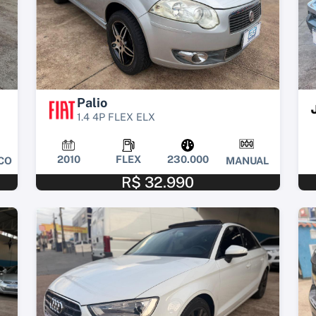
Palio
1.4 4P FLEX ELX
2010
FLEX
230.000
CO
MANUAL
R$ 32.990