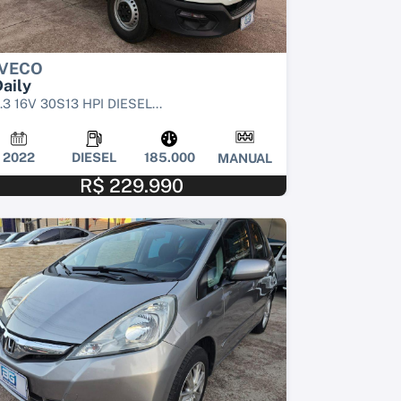
IVECO
aily
.3 16V 30S13 HPI DIESEL...
2022
DIESEL
185.000
MANUAL
R$ 229.990