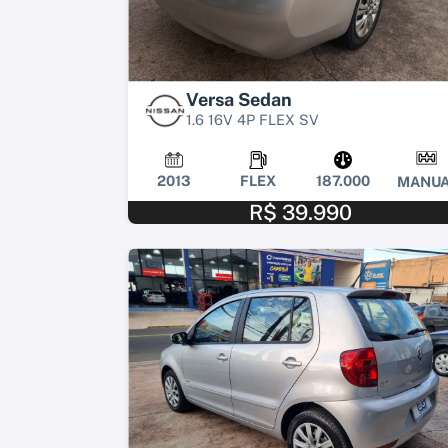
Versa Sedan
1.6 16V 4P FLEX SV
2013
FLEX
187.000
MANUA
R$ 39.990