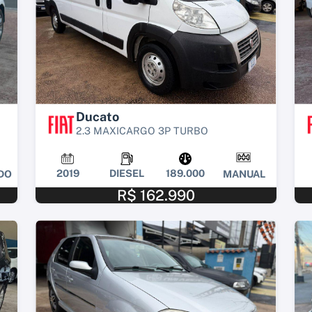
Ducato
2.3 MAXICARGO 3P TURBO
2019
DIESEL
189.000
DO
MANUAL
R$ 162.990