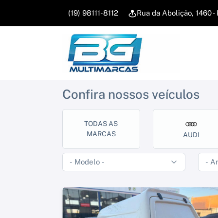
(19) 98111-8112
Rua da Abolição, 1460 
Confira nossos veículos
TODAS AS
MARCAS
AUDI