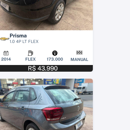
Prisma
1.0 4P LT FLEX
2014
FLEX
173.000
MANUAL
R$ 43.990