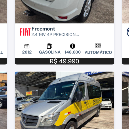
Freemont
2.4 16V 4P PRECISION...
2012
GASOLINA
146.000
L
AUTOMÁTICO
R$ 49.990