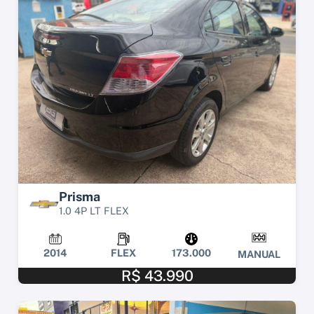
Prisma
1.0 4P LT FLEX
2014
FLEX
173.000
MANUAL
R$ 43.990